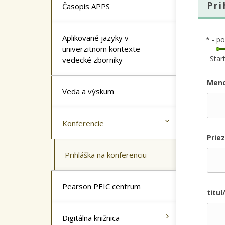
Pri
Časopis APPS
Aplikované jazyky v
* - p
univerzitnom kontexte –
Star
vedecké zborníky
Men
Veda a výskum
Konferencie
Prie
Prihláška na konferenciu
Pearson PEIC centrum
titu
Digitálna knižnica