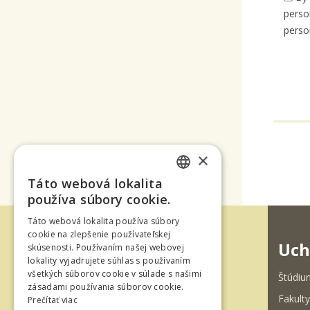
perso
perso
×
Táto webová lokalita
SLOVAK
používa súbory cookie.
ENGLISH
Táto webová lokalita používa súbory
cookie na zlepšenie používateľskej
Uch
skúsenosti. Používaním našej webovej
lokality vyjadrujete súhlas s používaním
všetkých súborov cookie v súlade s našimi
Štúdiu
zásadami používania súborov cookie.
Fakulty
Prečítať viac
Ul. T. G. Masaryka 24