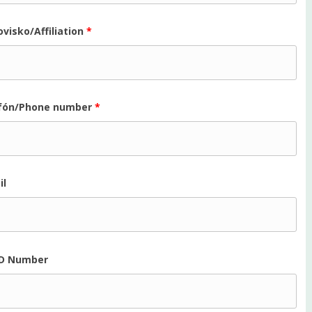
visko/Affiliation
*
fón/Phone number
*
il
D Number