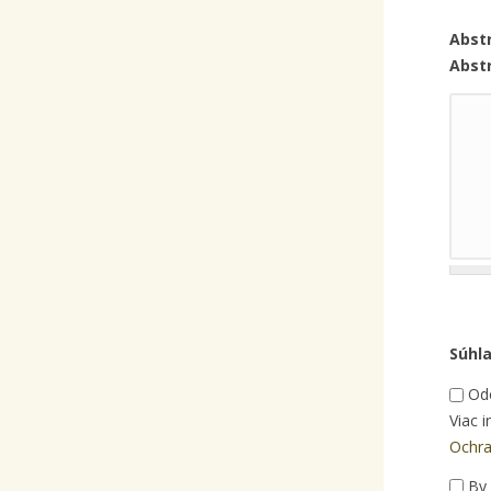
Abstr
Abst
Súhl
Odo
Viac 
Ochra
By 