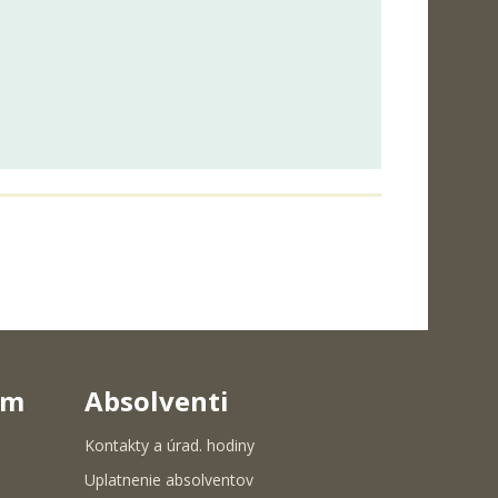
um
Absolventi
Kontakty a úrad. hodiny
Uplatnenie absolventov