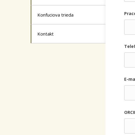
Praco
Konfuciova trieda
Kontakt
Tele
E-ma
ORCI