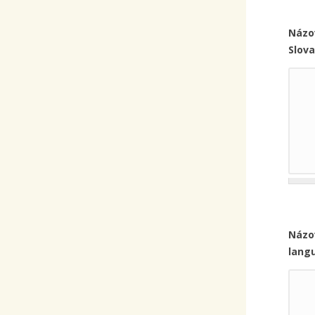
Názo
Slov
Názov
lang