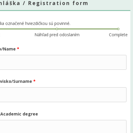
hláška / Registration form
olia označené hviezdičkou sú povinné.
t
Náhľad pred odoslaním
Complete
o/Name
*
zvisko/Surname
*
l/Academic degree