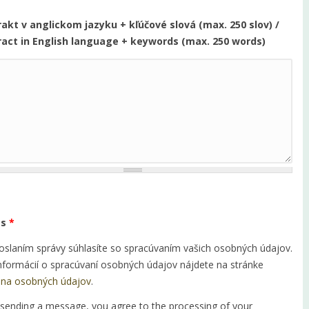
akt v anglickom jazyku + kľúčové slová (max. 250 slov) /
ract in English language + keywords (max. 250 words)
as
*
slaním správy súhlasíte so spracúvaním vašich osobných údajov.
informácií o spracúvaní osobných údajov nájdete na stránke
na osobných údajov
.
sending a message, you agree to the processing of your