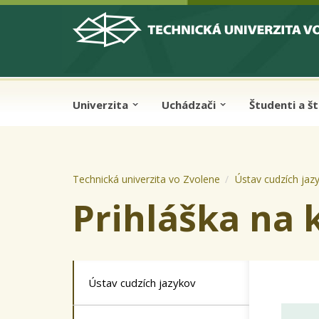
Skip to cookies
Skip to navigation
Skočiť na hlavný obsah
Univerzita
Uchádzači
Študenti a š
Technická univerzita vo Zvolene
Ústav cudzích jaz
Prihláška na 
Ústav cudzích jazykov