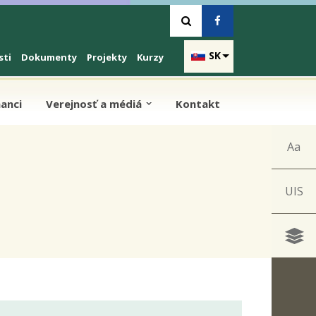
SK
sti
Dokumenty
Projekty
Kurzy
anci
Verejnosť a médiá
Kontakt
Aa
UIS