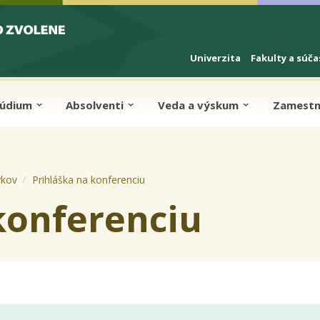
Univerzita
Fakulty a súča
túdium
Absolventi
Veda a výskum
Zamestn
ykov
Prihláška na konferenciu
konferenciu