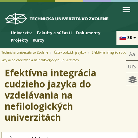
Skip to cookies
Skip to navigation
Skočiť na hlavný obsah
Univerzita
Fakulty a súčasti
Dokumenty
SK
Projekty
Kurzy
Technická univerzita vo Zvolene
Ústav cudzích jazykov
Efektívna integrácia cudzieho
Aa
jazyka do vzdelávania na nefilologických univerzitách
UIS
Efektívna integrácia
cudzieho jazyka do
vzdelávania na
nefilologických
univerzitách