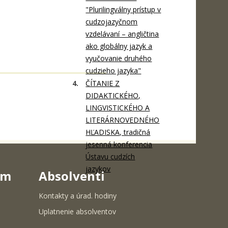
"Plurilingválny prístup v
cudzojazyčnom
vzdelávaní – angličtina
ako globálny jazyk a
vyučovanie druhého
cudzieho jazyka"
ČÍTANIE Z
DIDAKTICKÉHO,
LINGVISTICKÉHO A
LITERÁRNOVEDNÉHO
HĽADISKA, tradičná
jesenná konferencia
Ústavu cudzích
jazykov
um
Absolventi
Kontakty a úrad. hodiny
Uplatnenie absolventov