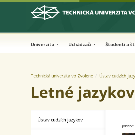
Skip to cookies
Skip to navigation
Skočiť na hlavný obsah
Univerzita
Uchádzači
Študenti a š
Technická univerzita vo Zvolene
Ústav cudzích jaz
Letné jazyko
Ústav cudzích jazykov
pridané: