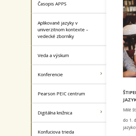
Časopis APPS
Aplikované jazyky v
univerzitnom kontexte –
vedecké zborníky
Veda a výskum
Konferencie
ŠTIP
Pearson PEIC centrum
JAZY
Milé š
Digitálna knižnica
do 1. 
jazyk
Konfuciova trieda