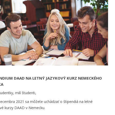
ENDIUM DAAD NA LETNÝ JAZYKOVÝ KURZ NEMECKÉHO
KA
tudentky, milí študenti,
decembra 2021 sa môžete uchádzať o štipendiá na letné
ové kurzy DAAD v Nemecku.