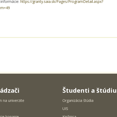
e informácie:
https://granty.saia.sk/Pages/ProgramDetail.aspx?
am=49
ádzači
Študenti a štúdi
m na univerzite
Organizácia štúdia
UIS
cie konanie
Knižnica