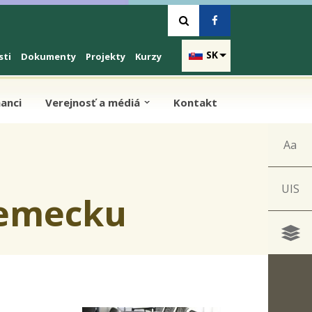
SK
sti
Dokumenty
Projekty
Kurzy
anci
Verejnosť a médiá
Kontakt
Aa
UIS
Nemecku