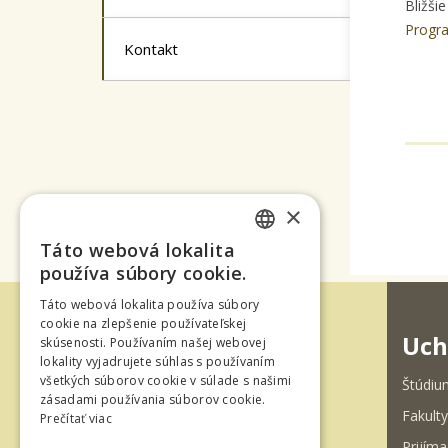
Bližši
Progr
Kontakt
×
Táto webová lokalita
SLOVAK
používa súbory cookie.
ENGLISH
Táto webová lokalita používa súbory
cookie na zlepšenie používateľskej
Uch
skúsenosti. Používaním našej webovej
lokality vyjadrujete súhlas s používaním
všetkých súborov cookie v súlade s našimi
Štúdiu
zásadami používania súborov cookie.
Fakulty
Prečítať viac
Ul. T. G. Masaryka 24
Prijíma