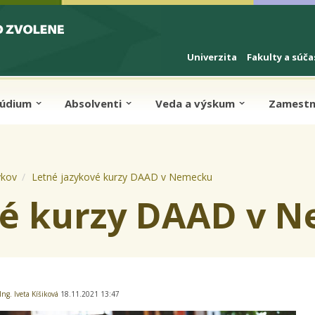
Univerzita
Fakulty a súča
túdium
Absolventi
Veda a výskum
Zamestn
ykov
Letné jazykové kurzy DAAD v Nemecku
vé kurzy DAAD v 
Ing. Iveta Kíšiková
18.11.2021 13:47